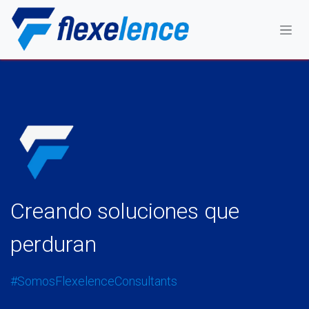
Ir al contenido
Creando soluciones que
perduran
#SomosFlexelenceConsultants